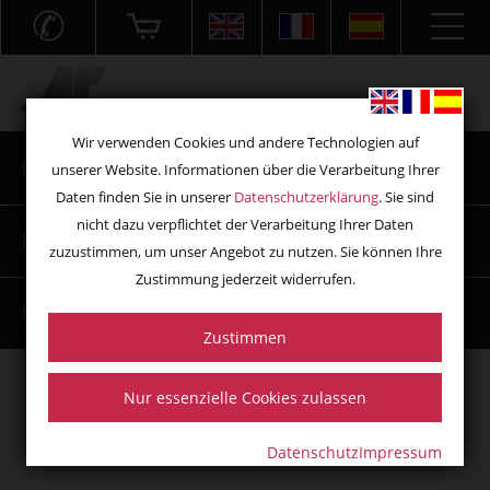
✆
Acryl- und Frästechnik GmbH
Wir verwenden Cookies und andere Technologien auf
Fräser Aluminium und Verbundwerkstoff
unserer Website. Informationen über die Verarbeitung Ihrer
Daten finden Sie in unserer
Datenschutzerklärung
. Sie sind
nicht dazu verpflichtet der Verarbeitung Ihrer Daten
Fräswerkzeuge für Holz / MDF / Multiplex
zuzustimmen, um unser Angebot zu nutzen. Sie können Ihre
Zustimmung jederzeit widerrufen.
Fräswerkzeuge für Kunststoff
Zustimmen
Nur essenzielle Cookies zulassen
Fräswerkzeuge für Holz / MDF /
Multiplex
Datenschutz
Impressum